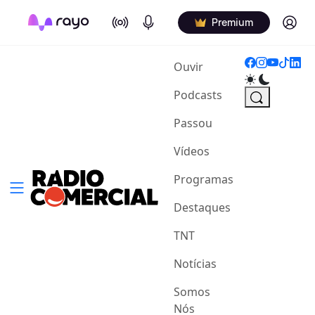
On Air
Podcasts
Log in
Premium
(current)
Ouvir
Podcasts
Passou
Vídeos
Programas
Destaques
TNT
Notícias
Somos
Nós