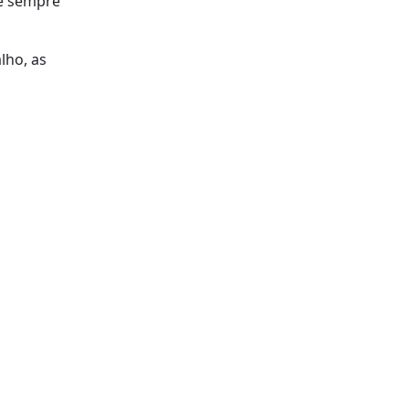
 é sempre
lho, as