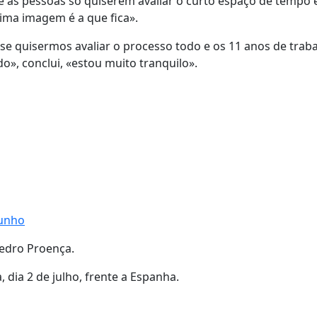
e as pessoas só quiserem avaliar o curto espaço de tempo
tima imagem é a que fica».
«se quisermos avaliar o processo todo e os 11 anos de traba
o», conclui, «estou muito tranquilo».
junho
Pedro Proença.
 dia 2 de julho, frente a Espanha.