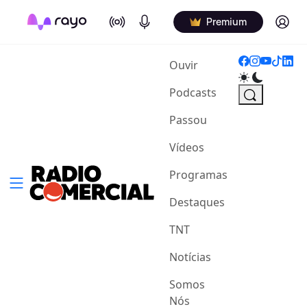
On Air
Podcasts
Log in
Premium
(current)
Ouvir
Podcasts
Passou
Vídeos
Programas
Destaques
TNT
Notícias
Somos
Nós