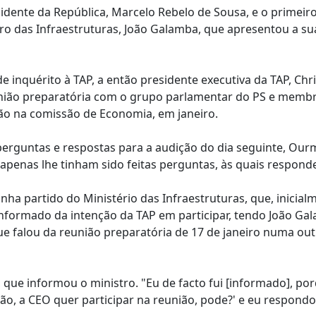
idente da República, Marcelo Rebelo de Sousa, e o primeiro
o das Infraestruturas, João Galamba, que apresentou a su
 inquérito à TAP, a então presidente executiva da TAP, Chri
nião preparatória com o grupo parlamentar do PS e memb
ão na comissão de Economia, em janeiro.
erguntas e respostas para a audição do dia seguinte, Our
penas lhe tinham sido feitas perguntas, às quais respond
nha partido do Ministério das Infraestruturas, que, inicial
informado da intenção da TAP em participar, tendo João Ga
e falou da reunião preparatória de 17 de janeiro numa out
 que informou o ministro. "Eu de facto fui [informado], po
o, a CEO quer participar na reunião, pode?' e eu respondo 