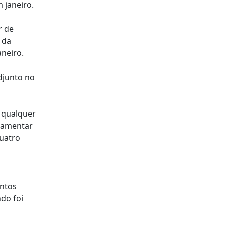
 janeiro.
r de
 da
neiro.
djunto no
 qualquer
lamentar
quatro
entos
do foi