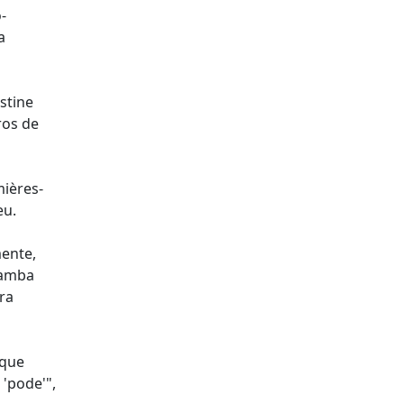
-
a
stine
ros de
mières-
eu.
mente,
lamba
ra
rque
'pode'",