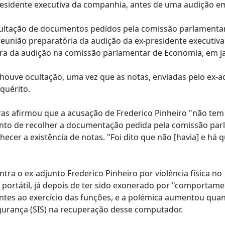
presidente executiva da companhia, antes de uma audição em
ocultação de documentos pedidos pela comissão parlamenta
 reunião preparatória da audição da ex-presidente executiva
ra da audição na comissão parlamentar de Economia, em ja
ouve ocultação, uma vez que as notas, enviadas pelo ex-a
quérito.
ras afirmou que a acusação de Frederico Pinheiro "não tem
nto de recolher a documentação pedida pela comissão par
cer a existência de notas. "Foi dito que não [havia] e há 
tra o ex-adjunto Frederico Pinheiro por violência física no
 portátil, já depois de ter sido exonerado por "comportam
ntes ao exercício das funções, e a polémica aumentou quan
gurança (SIS) na recuperação desse computador.