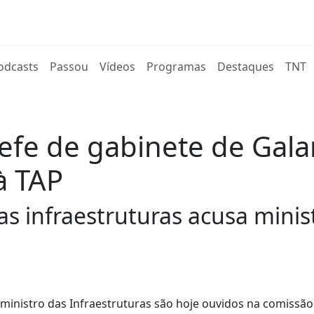
rent)
odcasts
Passou
Vídeos
Programas
Destaques
TNT
hefe de gabinete de Gal
à TAP
s infraestruturas acusa minist
 ministro das Infraestruturas são hoje ouvidos na comissão