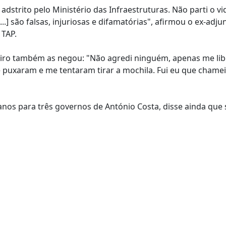
dstrito pelo Ministério das Infraestruturas. Não parti o v
..] são falsas, injuriosas e difamatórias", afirmou o ex-adju
 TAP.
eiro também as negou: "Não agredi ninguém, apenas me lib
uxaram e me tentaram tirar a mochila. Fui eu que chamei 
anos para três governos de António Costa, disse ainda que 