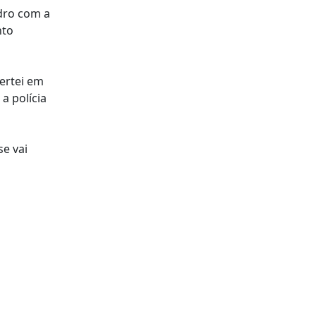
idro com a
nto
ertei em
a polícia
se vai