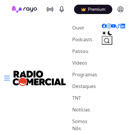
On Air
Podcasts
Log in
Premium
(current)
Ouvir
Podcasts
Passou
Vídeos
Programas
Destaques
TNT
Notícias
Somos
Nós