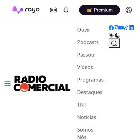
On Air
Podcasts
Log in
Premium
(current)
Ouvir
Podcasts
Passou
Vídeos
Programas
Destaques
TNT
Notícias
Somos
Nós