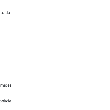
rto da
amiões,
olícia.