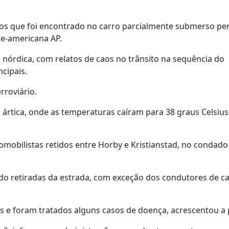
s que foi encontrado no carro parcialmente submerso pe
te-americana AP.
 nórdica, com relatos de caos no trânsito na sequência do
cipais.
rroviário.
ia ártica, onde as temperaturas caíram para 38 graus Celsius
tomobilistas retidos entre Horby e Kristianstad, no condado
ido retiradas da estrada, com exceção dos condutores de c
as e foram tratados alguns casos de doença, acrescentou a p