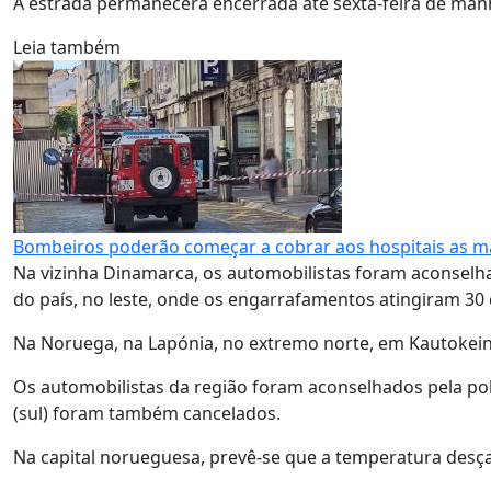
A estrada permanecerá encerrada até sexta-feira de man
Leia também
Bombeiros poderão começar a cobrar aos hospitais as m
Na vizinha Dinamarca, os automobilistas foram aconselha
do país, no leste, onde os engarrafamentos atingiram 30
Na Noruega, na Lapónia, no extremo norte, em Kautokeino
Os automobilistas da região foram aconselhados pela pol
(sul) foram também cancelados.
Na capital norueguesa, prevê-se que a temperatura desça