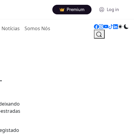
Premium
Log in
Notícias
Somos Nós
.
 deixando
oestradas
registado