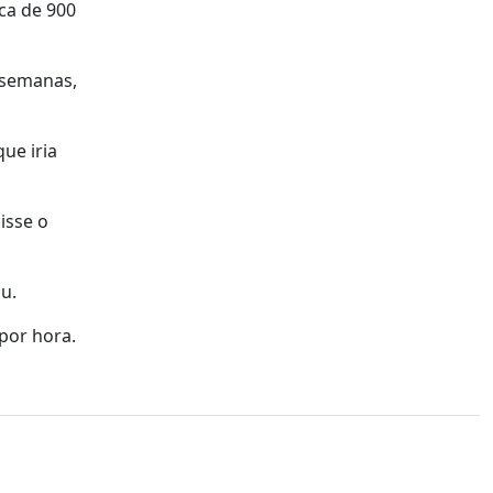
ca de 900
 semanas,
ue iria
isse o
u.
por hora.