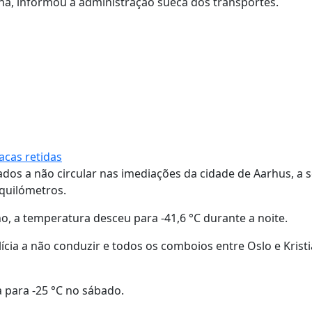
hã, informou a administração sueca dos transportes.
acas retidas
dos a não circular nas imediações da cidade de Aarhus, a
 quilómetros.
, a temperatura desceu para -41,6 °C durante a noite.
ícia a não conduzir e todos os comboios entre Oslo e Krist
 para -25 °C no sábado.