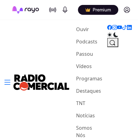
On Air
Podcasts
Log in
Premium
(current)
Ouvir
Podcasts
Passou
Vídeos
Programas
Destaques
TNT
Notícias
Somos
Nós