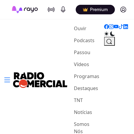
On Air
Podcasts
Log in
Premium
(current)
Ouvir
Podcasts
Passou
Vídeos
Programas
Destaques
TNT
Notícias
Somos
Nós