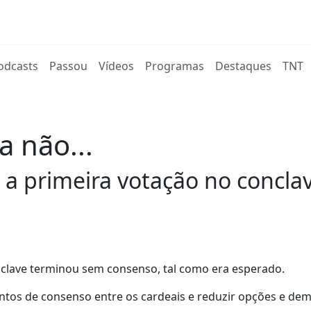
rent)
odcasts
Passou
Vídeos
Programas
Destaques
TNT
 não...
 a primeira votação no concl
nclave terminou sem consenso, tal como era esperado.
ontos de consenso entre os cardeais e reduzir opções e de