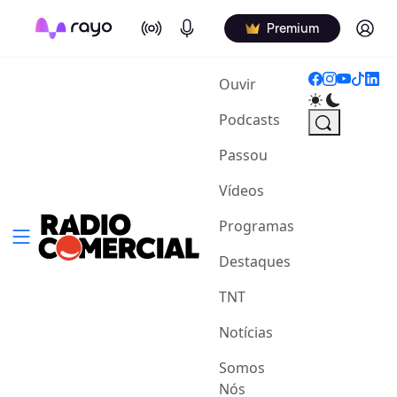
On Air
Podcasts
Log in
Premium
(current)
Ouvir
Podcasts
Passou
Vídeos
Programas
Destaques
TNT
Notícias
Somos
Nós