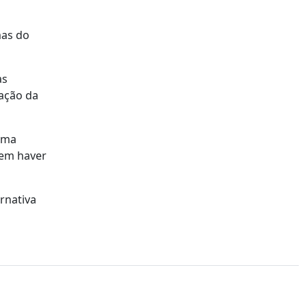
mas do
as
ração da
numa
sem haver
ernativa