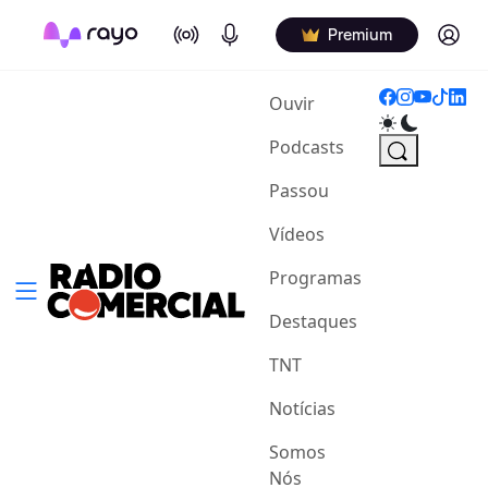
On Air
Podcasts
Log in
Premium
(current)
Ouvir
Podcasts
Passou
Vídeos
Programas
Destaques
TNT
Notícias
Somos
Nós