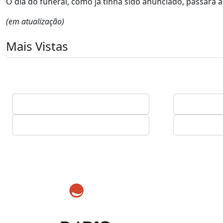
O dia do funeral, como já tinha sido anunciado, passará a
(em atualização)
Mais Vistas