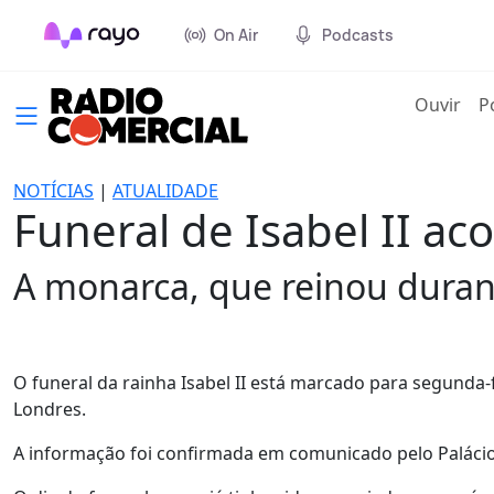
On Air
Podcasts
(cur
Ouvir
P
NOTÍCIAS
|
ATUALIDADE
Funeral de Isabel II a
A monarca, que reinou durant
O funeral da rainha Isabel II está marcado para segunda-
Londres.
A informação foi confirmada em comunicado pelo Paláci