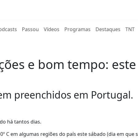
rent)
odcasts
Passou
Vídeos
Programas
Destaques
TNT
ições e bom tempo: este
em preenchidos em Portugal.
o há tantos dias.
0º C em algumas regiões do país este sábado (dia em que 