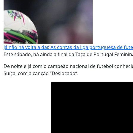
Já não há volta a dar. As contas da liga portuguesa de fu
Este sábado, há ainda a final da Taça de Portugal Feminin
De noite e já com o campeão nacional de futebol conhecid
Suíça, com a canção “Deslocado”.