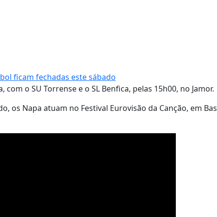
tebol ficam fechadas este sábado
a, com o SU Torrense e o SL Benfica, pelas 15h00, no Jamor.
o, os Napa atuam no Festival Eurovisão da Canção, em Basi