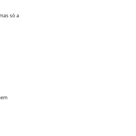
 mas só a
a em