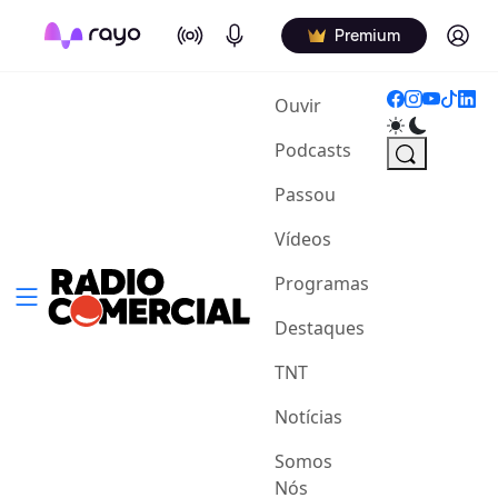
On Air
Podcasts
Log in
Premium
(current)
Ouvir
Podcasts
Passou
Vídeos
Programas
Destaques
TNT
Notícias
Somos
Nós