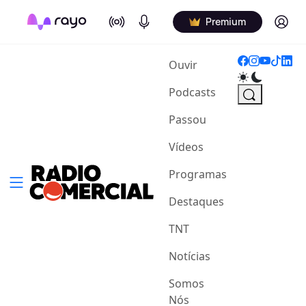
On Air
Podcasts
Log in
Premium
(current)
Ouvir
Podcasts
Passou
Vídeos
Programas
Destaques
TNT
Notícias
Somos
Nós