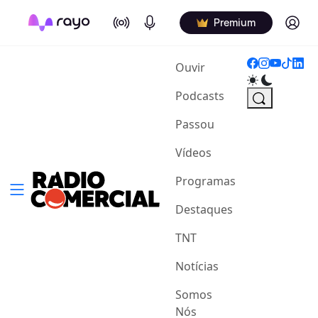
On Air
Podcasts
Log in
Premium
(current)
Ouvir
Podcasts
Passou
Vídeos
Programas
Destaques
TNT
Notícias
Somos
Nós