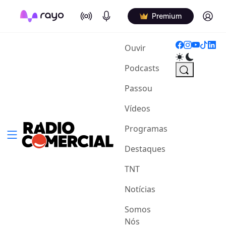
On Air
Podcasts
Log in
Premium
(current)
Ouvir
Podcasts
Passou
Vídeos
Programas
Destaques
TNT
Notícias
Somos
Nós