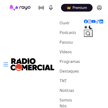
On Air
Podcasts
Log in
Premium
(current)
Ouvir
Podcasts
Passou
Vídeos
Programas
Destaques
TNT
Notícias
Somos
Nós