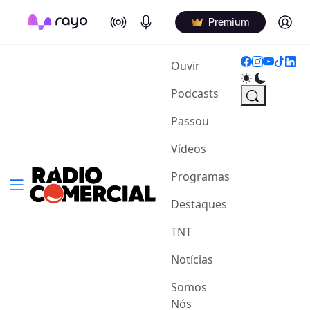
On Air
Podcasts
Log in
Premium
(current)
Ouvir
Podcasts
Passou
Vídeos
Programas
Destaques
TNT
Notícias
Somos
Nós