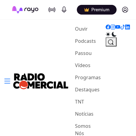
On Air
Podcasts
Log in
Premium
(current)
Ouvir
Podcasts
Passou
Vídeos
Programas
Destaques
TNT
Notícias
Somos
Nós