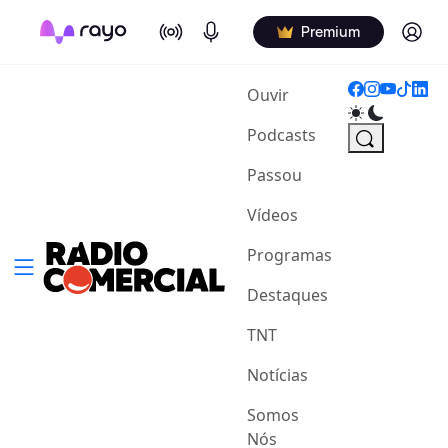
On Air
Podcasts
Log in
Premium
(current)
Ouvir
Podcasts
Passou
Vídeos
Programas
Destaques
TNT
Notícias
Somos
Nós