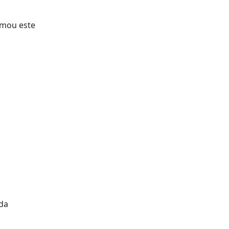
omou este
 da