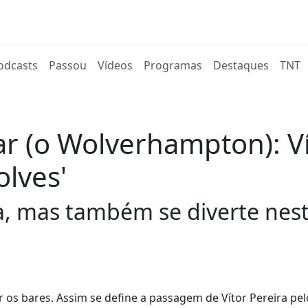
rent)
odcasts
Passou
Vídeos
Programas
Destaques
TNT
r (o Wolverhampton): Ví
olves'
a, mas também se diverte nest
 os bares. Assim se define a passagem de Vítor Pereira pel