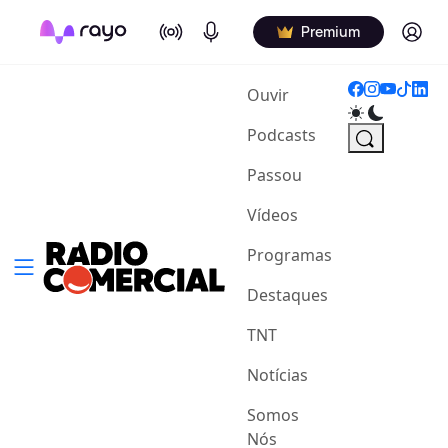
On Air
Podcasts
Log in
Premium
(current)
Ouvir
Podcasts
Passou
Vídeos
Programas
Destaques
TNT
Notícias
Somos
Nós