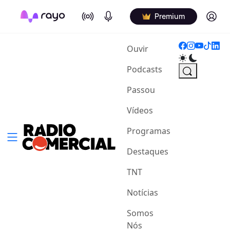
On Air
Podcasts
Log in
Premium
(current)
Ouvir
Podcasts
Passou
Vídeos
Programas
Destaques
TNT
Notícias
Somos
Nós