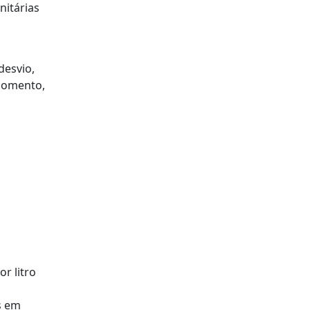
nitárias
desvio,
 momento,
r litro
s em