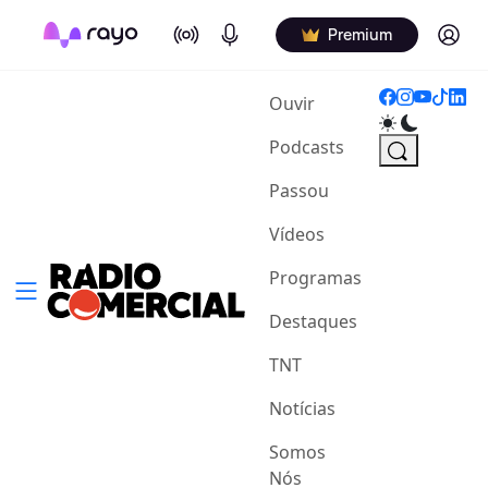
On Air
Podcasts
Log in
Premium
(current)
Ouvir
Podcasts
Passou
Vídeos
Programas
Destaques
TNT
Notícias
Somos
Nós