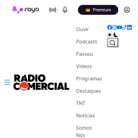
On Air
Podcasts
Log in
Premium
(current)
Ouvir
Podcasts
Passou
Vídeos
Programas
Destaques
TNT
Notícias
Somos
Nós