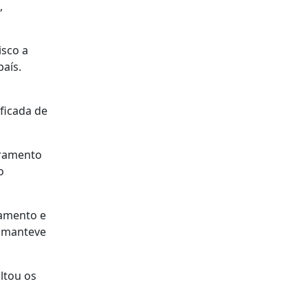
,
isco a
país.
ficada de
cramento
o
namento e
e manteve
ltou os