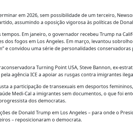
rminar em 2026, sem possibilidade de um terceiro, Newso
tido, assumindo a oposição vigorosa às políticas de Dona
 tempos. Em janeiro, o governador recebeu Trump na Calif
es dos fogos em Los Angeles. Em março, levantou sobrolho
m” e convidou uma série de personalidades conservadoras 
ultraconservadora Turning Point USA, Steve Bannon, ex-estra
pela agência ICE a apoiar as rusgas contra imigrantes ilega
justa a participação de transexuais em desportos feminin
aúde Medi-Cal a imigrantes sem documentos, o que foi en
progressista dos democratas.
ções de Donald Trump em Los Angeles – para onde o Presi
eiros – reposicionaram o democrata.