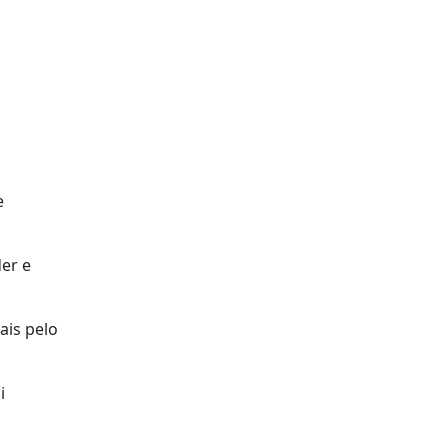
e
er e
ais pelo
i