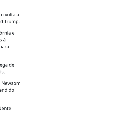
m volta a
ld Trump.
órnia e
s à
para
tega de
is.
os, Newsom
tendido
dente