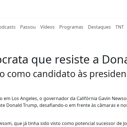
rent)
odcasts
Passou
Vídeos
Programas
Destaques
TNT
rata que resiste a Don
to como candidato às presidenc
o em Los Angeles, o governador da Califórnia Gavin News
nte Donald Trump, desafiando-o em frente às câmaras e no
som, que já tinha sido visto como potencial sucessor de J