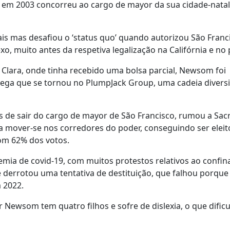
 e em 2003 concorreu ao cargo de mayor da sua cidade-natal
s mas desafiou o ‘status quo’ quando autorizou São Franc
, muito antes da respetiva legalização na Califórnia e no 
a Clara, onde tinha recebido uma bolsa parcial, Newsom foi
dega que se tornou no PlumpJack Group, uma cadeia diversi
ois de sair do cargo de mayor de São Francisco, rumou a Sa
 a mover-se nos corredores do poder, conseguindo ser eleit
om 62% dos votos.
mia de covid-19, com muitos protestos relativos ao confi
 derrotou uma tentativa de destituição, que falhou porqu
m 2022.
 Newsom tem quatro filhos e sofre de dislexia, o que dificu