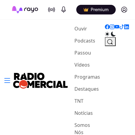
On Air
Podcasts
Log in
Premium
(current)
Ouvir
Podcasts
Passou
Vídeos
Programas
Destaques
TNT
Notícias
Somos
Nós