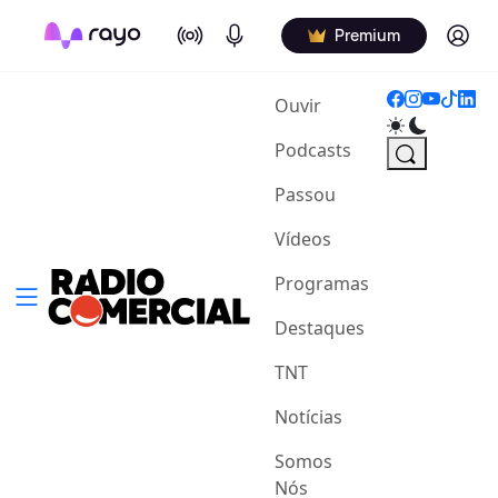
On Air
Podcasts
Log in
Premium
(current)
Ouvir
Podcasts
Passou
Vídeos
Programas
Destaques
TNT
Notícias
Somos
Nós