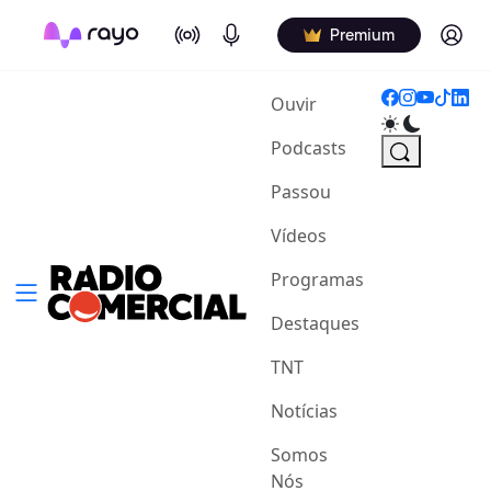
On Air
Podcasts
Log in
Premium
(current)
Ouvir
Podcasts
Passou
Vídeos
Programas
Destaques
TNT
Notícias
Somos
Nós