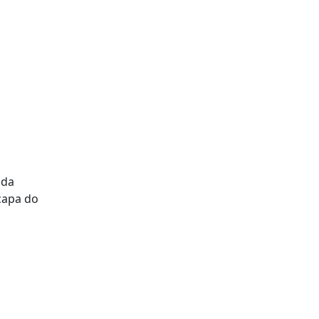
 da
capa do