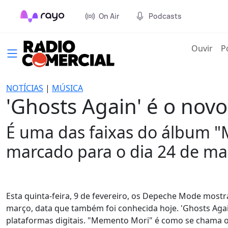
On Air
Podcasts
(cur
Ouvir
P
NOTÍCIAS
|
MÚSICA
'Ghosts Again' é o nov
É uma das faixas do álbum 
marcado para o dia 24 de ma
Esta quinta-feira, 9 de fevereiro, os Depeche Mode most
março, data que também foi conhecida hoje. 'Ghosts Again
plataformas digitais. "Memento Mori" é como se chama o 