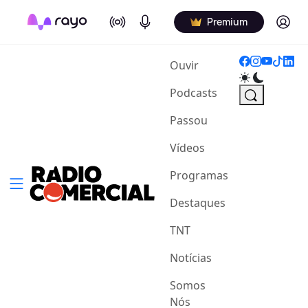
On Air
Podcasts
Log in
Premium
(current)
Ouvir
Podcasts
Passou
Vídeos
Programas
Destaques
TNT
Notícias
Somos
Nós