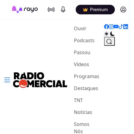
On Air
Podcasts
Log in
Premium
(current)
Ouvir
Podcasts
Passou
Vídeos
Programas
Destaques
TNT
Notícias
Somos
Nós