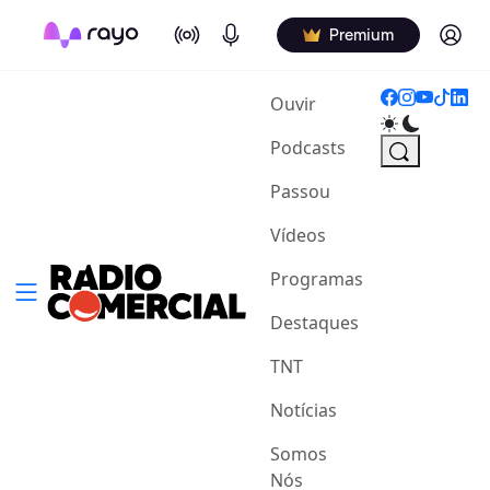
On Air
Podcasts
Log in
Premium
(current)
Ouvir
Podcasts
Passou
Vídeos
Programas
Destaques
TNT
Notícias
Somos
Nós