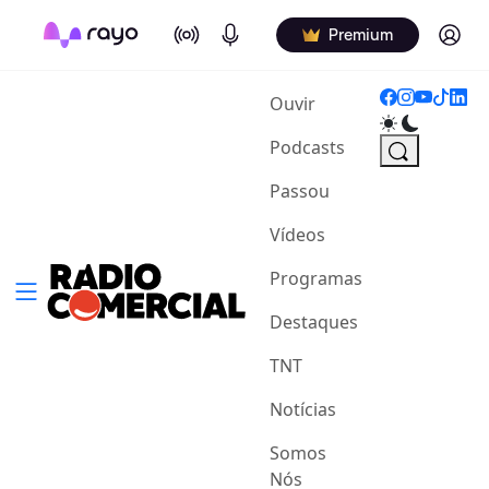
On Air
Podcasts
Log in
Premium
(current)
Ouvir
Podcasts
Passou
Vídeos
Programas
Destaques
TNT
Notícias
Somos
Nós