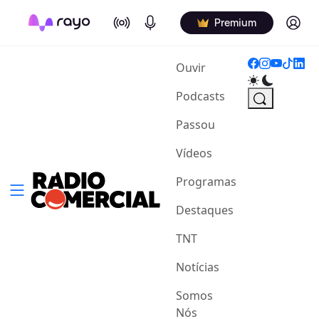
On Air
Podcasts
Log in
Premium
(current)
Ouvir
Podcasts
Passou
Vídeos
Programas
Destaques
TNT
Notícias
Somos
Nós