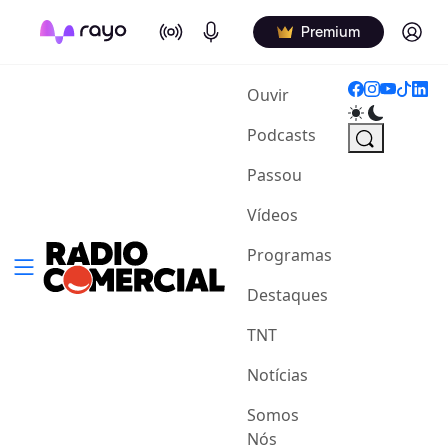
On Air
Podcasts
Log in
Premium
(current)
Ouvir
Podcasts
Passou
Vídeos
Programas
Destaques
TNT
Notícias
Somos
Nós