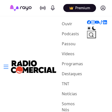
On Air
Podcasts
Log in
Premium
(current)
Ouvir
Podcasts
Passou
Vídeos
Programas
Destaques
TNT
Notícias
Somos
Nós