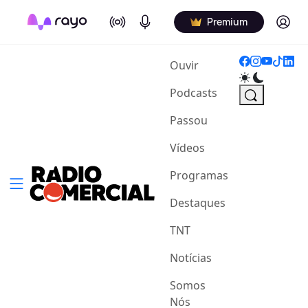
On Air
Podcasts
Log in
Premium
(current)
Ouvir
Podcasts
Passou
Vídeos
Programas
Destaques
TNT
Notícias
Somos
Nós