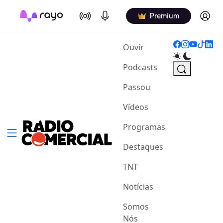
On Air
Podcasts
Log in
Premium
(current)
Ouvir
Podcasts
Passou
Vídeos
Programas
Destaques
TNT
Notícias
Somos
Nós