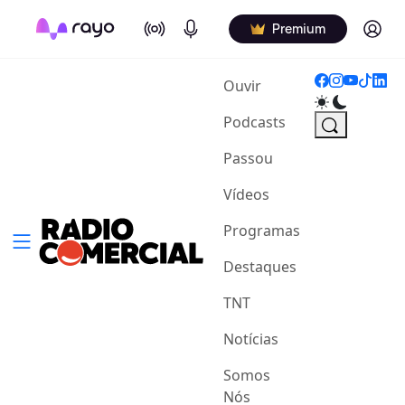
On Air
Podcasts
Log in
Premium
(current)
Ouvir
Podcasts
Passou
Vídeos
Programas
Destaques
TNT
Notícias
Somos
Nós