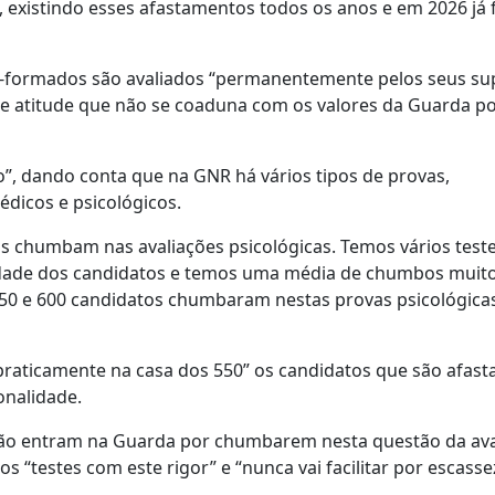
 existindo esses afastamentos todos os anos e em 2026 já 
-formados são avaliados “permanentemente pelos seus su
de atitude que não se coaduna com os valores da Guarda p
o”, dando conta que na GNR há vários tipos de provas,
dicos e psicológicos.
 chumbam nas avaliações psicológicas. Temos vários test
alidade dos candidatos e temos uma média de chumbos muito
550 e 600 candidatos chumbaram nestas provas psicológicas
“praticamente na casa dos 550” os candidatos que são afast
onalidade.
não entram na Guarda por chumbarem nesta questão da ava
s “testes com este rigor” e “nunca vai facilitar por escasse