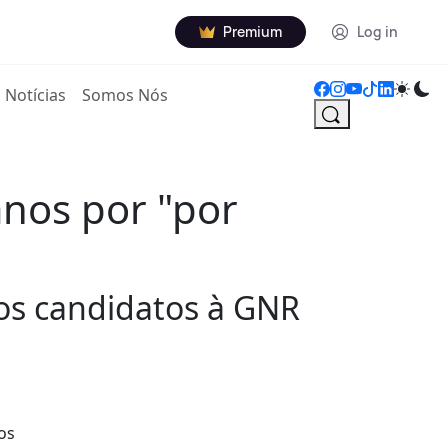
Premium
Log in
Notícias
Somos Nós
anos por "por
os candidatos à GNR
os