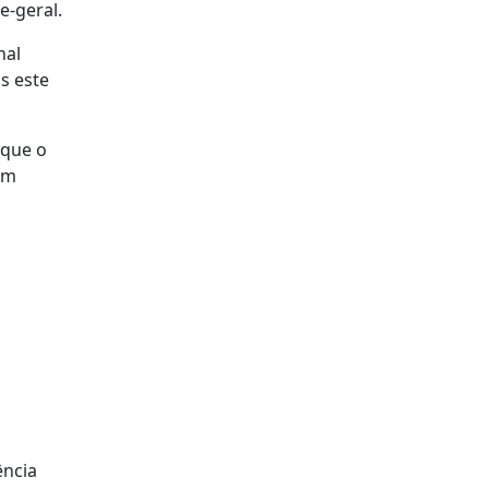
e-geral.
nal
s este
 que o
am
ência