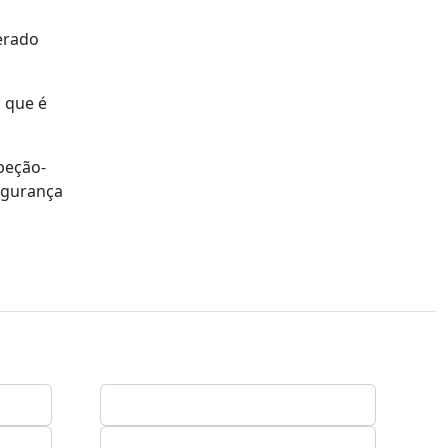
erado
, que é
peção-
egurança