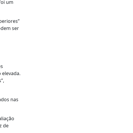
foi um
periores”
odem ser
es
 elevada.
”,
ados nas
liação
z de