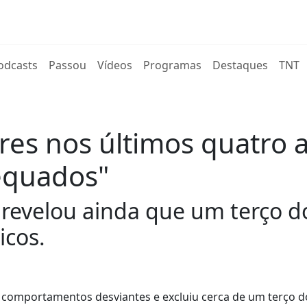
rent)
odcasts
Passou
Vídeos
Programas
Destaques
TNT
res nos últimos quatro 
equados"
revelou ainda que um terço d
icos.
r comportamentos desviantes e excluiu cerca de um terço d