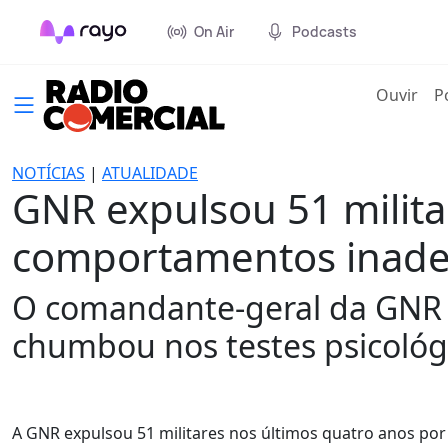
On Air
Podcasts
(cur
Ouvir
P
NOTÍCIAS
|
ATUALIDADE
GNR expulsou 51 milita
comportamentos inad
O comandante-geral da GNR 
chumbou nos testes psicológ
A GNR expulsou 51 militares nos últimos quatro anos po