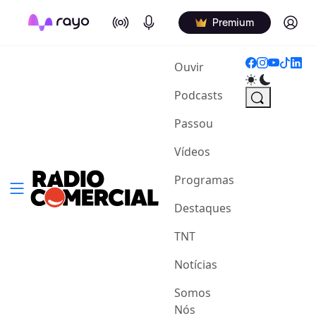
On Air
Podcasts
Log in
Premium
(current)
Ouvir
Podcasts
Passou
Vídeos
Programas
Destaques
TNT
Notícias
Somos
Nós