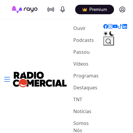
On Air
Podcasts
Log in
Premium
(current)
Ouvir
Podcasts
Passou
Vídeos
Programas
Destaques
TNT
Notícias
Somos
Nós