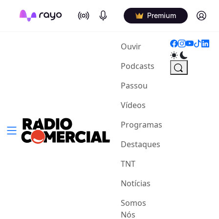
On Air
Podcasts
Log in
Premium
(current)
Ouvir
Podcasts
Passou
Vídeos
Programas
Destaques
TNT
Notícias
Somos
Nós