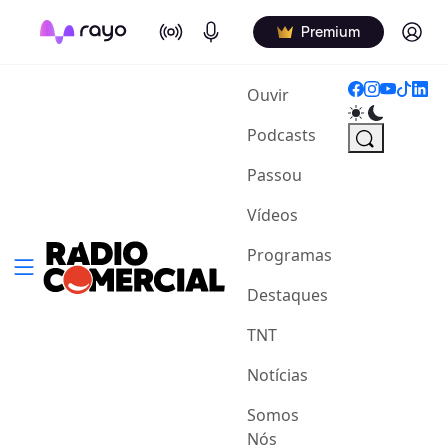
On Air
Podcasts
Log in
Premium
(current)
Ouvir
Podcasts
Passou
Vídeos
Programas
Destaques
TNT
Notícias
Somos
Nós