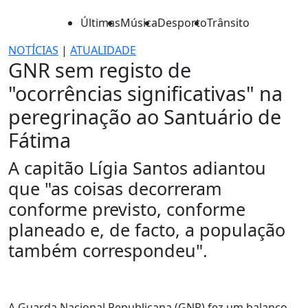
Últimas
Música
Desporto
Trânsito
NOTÍCIAS
|
ATUALIDADE
GNR sem registo de
"ocorrências significativas" na
peregrinação ao Santuário de
Fátima
A capitão Lígia Santos adiantou
que "as coisas decorreram
conforme previsto, conforme
planeado e, de facto, a população
também correspondeu".
A Guarda Nacional Republicana (GNR) fez um balanço